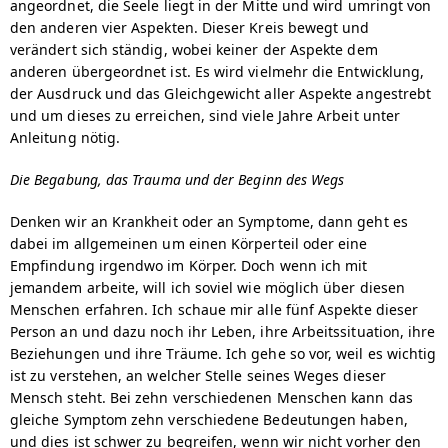
angeordnet, die Seele liegt in der Mitte und wird umringt von
Connect
den anderen vier Aspekten. Dieser Kreis bewegt und
verändert sich ständig, wobei keiner der Aspekte dem
Directories
anderen übergeordnet ist. Es wird vielmehr die Entwicklung,
der Ausdruck und das Gleichgewicht aller Aspekte angestrebt
und um dieses zu erreichen, sind viele Jahre Arbeit unter
Anleitung nötig.
Privacy Policy
Imprint
Die Begabung, das Trauma und der Beginn des Wegs
Denken wir an Krankheit oder an Symptome, dann geht es
dabei im allgemeinen um einen Körperteil oder eine
Empfindung irgendwo im Körper. Doch wenn ich mit
jemandem arbeite, will ich soviel wie möglich über diesen
Menschen erfahren. Ich schaue mir alle fünf Aspekte dieser
Person an und dazu noch ihr Leben, ihre Arbeitssituation, ihre
Beziehungen und ihre Träume. Ich gehe so vor, weil es wichtig
ist zu verstehen, an welcher Stelle seines Weges dieser
Mensch steht. Bei zehn verschiedenen Menschen kann das
gleiche Symptom zehn verschiedene Bedeutungen haben,
und dies ist schwer zu begreifen, wenn wir nicht vorher den