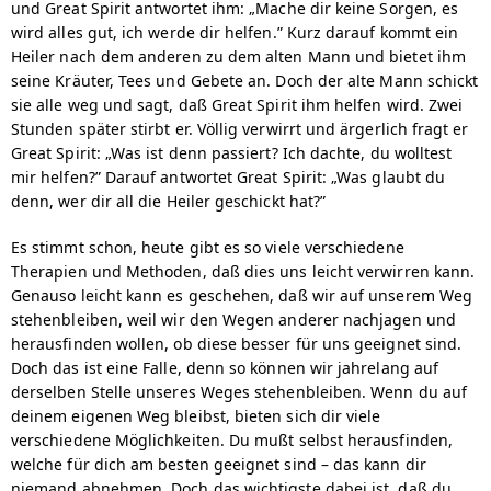
und Great Spirit antwortet ihm: „Mache dir keine Sorgen, es
wird alles gut, ich werde dir helfen.” Kurz darauf kommt ein
Heiler nach dem anderen zu dem alten Mann und bietet ihm
seine Kräuter, Tees und Gebete an. Doch der alte Mann schickt
sie alle weg und sagt, daß Great Spirit ihm helfen wird. Zwei
Stunden später stirbt er. Völlig verwirrt und ärgerlich fragt er
Great Spirit: „Was ist denn passiert? Ich dachte, du wolltest
mir helfen?” Darauf antwortet Great Spirit: „Was glaubt du
denn, wer dir all die Heiler geschickt hat?”
Es stimmt schon, heute gibt es so viele verschiedene
Therapien und Methoden, daß dies uns leicht verwirren kann.
Genauso leicht kann es geschehen, daß wir auf unserem Weg
stehenbleiben, weil wir den Wegen anderer nachjagen und
herausfinden wollen, ob diese besser für uns geeignet sind.
Doch das ist eine Falle, denn so können wir jahrelang auf
derselben Stelle unseres Weges stehenbleiben. Wenn du auf
deinem eigenen Weg bleibst, bieten sich dir viele
verschiedene Möglichkeiten. Du mußt selbst herausfinden,
welche für dich am besten geeignet sind – das kann dir
niemand abnehmen. Doch das wichtigste dabei ist, daß du