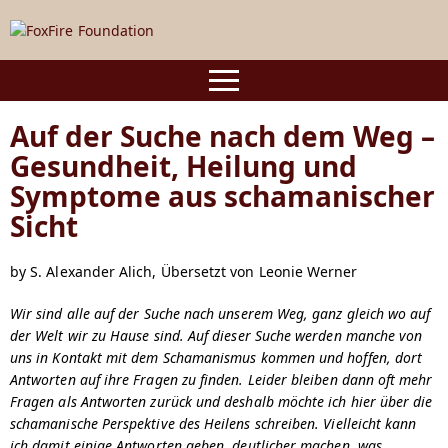
Skip
to
content
Home
Auf der Suche nach dem Weg –
Gesundheit, Heilung und
Programs
Symptome aus schamanischer
Foundation Year in Spiritual Practice
Sicht
Yearlong in Experiential Shamanism
by S. Alexander Alich, Übersetzt von Leonie Werner
®
Certified Shamanic Practitioner
Wir sind alle auf der Suche nach unserem Weg, ganz gleich wo auf
der Welt wir zu Hause sind. Auf dieser Suche werden manche von
Fellowships & Specialties
uns in Kontakt mit dem Schamanismus kommen und hoffen, dort
Antworten auf ihre Fragen zu finden. Leider bleiben dann oft mehr
Special Topics
Fragen als Antworten zurück und deshalb möchte ich hier über die
schamanische Perspektive des Heilens schreiben. Vielleicht kann
Community Events
ich damit einige Antworten geben, deutlicher machen, was