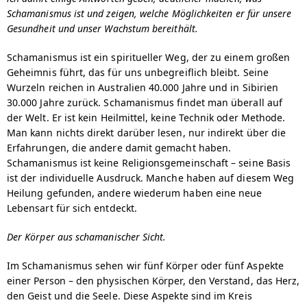
Schamanismus ist und zeigen, welche Möglichkeiten er für unsere
CPD for Shamanic Practitioners
Gesundheit und unser Wachstum bereithält.
Enneagram Studies
Schamanismus ist ein spiritueller Weg, der zu einem großen
Geheimnis führt, das für uns unbegreiflich bleibt. Seine
Calendar
Wurzeln reichen in Australien 40.000 Jahre und in Sibirien
30.000 Jahre zurück. Schamanismus findet man überall auf
Team
der Welt. Er ist kein Heilmittel, keine Technik oder Methode.
Man kann nichts direkt darüber lesen, nur indirekt über die
Students
Erfahrungen, die andere damit gemacht haben.
Schamanismus ist keine Religionsgemeinschaft – seine Basis
Publications & Press
ist der individuelle Ausdruck. Manche haben auf diesem Weg
Heilung gefunden, andere wiederum haben eine neue
FoxFire in the News
Lebensart für sich entdeckt.
Articles (English)
Der Körper aus schamanischer Sicht.
Articles (Deutsch)
Im Schamanismus sehen wir fünf Körper oder fünf Aspekte
einer Person – den physischen Körper, den Verstand, das Herz,
Shamanism & Safety Chapter
den Geist und die Seele. Diese Aspekte sind im Kreis